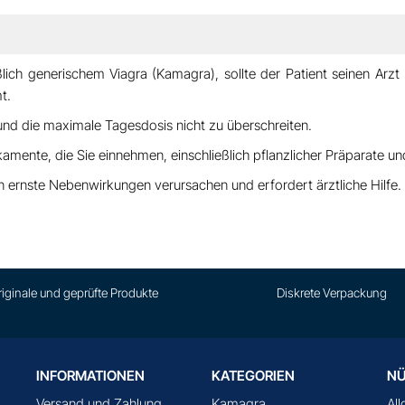
ßlich generischem Viagra (Kamagra),
sollte der Patient seinen Arzt
t.
nd die maximale Tagesdosis nicht zu überschreiten.
ikamente, die Sie einnehmen, einschließlich pflanzlicher Präparate 
nn
ernste Nebenwirkungen verursachen und erfordert ärztliche Hilfe.
riginale und geprüfte Produkte
Diskrete Verpackung
INFORMATIONEN
KATEGORIEN
NÜ
Versand und Zahlung
Kamagra
Al