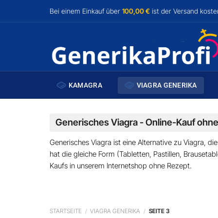
Zum
Bei einem Einkauf über
100,00 €
ist der Versand
koste
Inhalt
springen
KAMAGRA
VIAGRA GENERIKA
Generisches Viagra - Online-Kauf ohn
Generisches Viagra ist eine Alternative zu Viagra, di
hat die gleiche Form (Tabletten, Pastillen, Brausetab
Kaufs
in unserem Internetshop
ohne Rezept
.
STARTSEITE
/
VIAGRA GENERIKA
/
SEITE 3