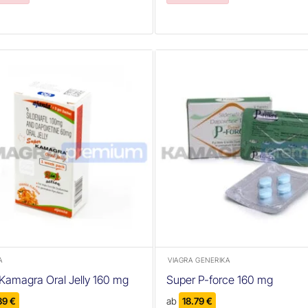
+
A
VIAGRA GENERIKA
Kamagra Oral Jelly 160 mg
Super P-force 160 mg
39
€
ab
18.79
€