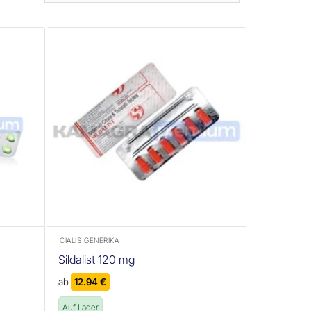
+
CIALIS GENERIKA
Sildalist 120 mg
ab
12.94
€
Auf Lager