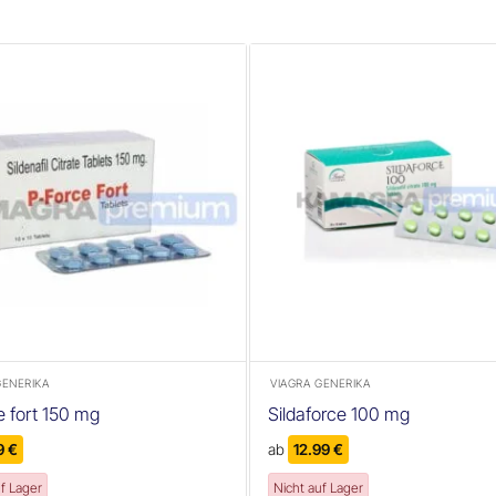
+
GENERIKA
VIAGRA GENERIKA
e fort 150 mg
Sildaforce 100 mg
19
€
ab
12.99
€
uf Lager
Nicht auf Lager