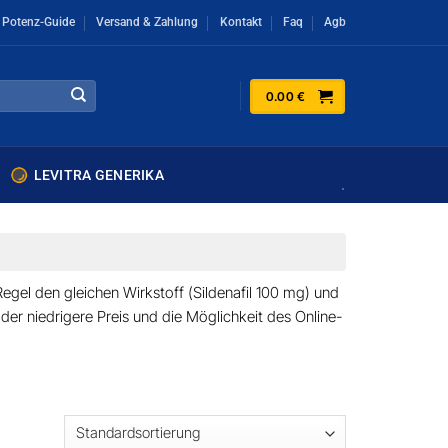
r Potenz-Guide
Versand & Zahlung
Kontakt
Faq
Agb
0.00
€
LEVITRA GENERIKA
Regel den gleichen Wirkstoff (
Sildenafil 100 mg
) und
d der
niedrigere Preis
und die Möglichkeit des
Online-