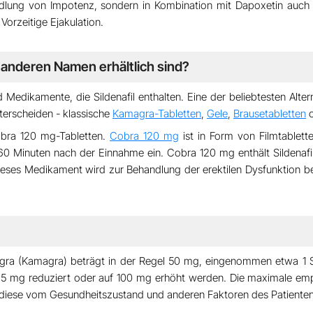
andlung von Impotenz, sondern in Kombination mit Dapoxetin auch 
e
Vorzeitige Ejakulation
.
r anderen Namen erhältlich sind?
Medikamente, die Sildenafil enthalten. Eine der beliebtesten Alter
erscheiden - klassische
Kamagra-Tabletten
,
Gele
,
Brausetabletten
o
bra 120 mg
-Tabletten.
Cobra 120 mg
ist in Form von Filmtablette
60 Minuten
nach der Einnahme ein. Cobra 120 mg enthält Sildenafi
 Dieses Medikament wird zur Behandlung der erektilen Dysfunktion b
agra (Kamagra) beträgt in der Regel 50 mg, eingenommen etwa
1 
f 25 mg reduziert oder auf 100 mg erhöht werden.
Die maximale emp
 diese vom
Gesundheitszustand
und anderen Faktoren des Patiente