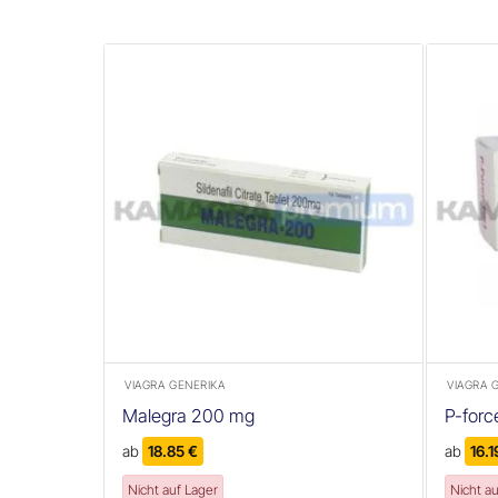
+
+
VIAGRA GENERIKA
VIAGRA 
Malegra 200 mg
P-forc
ab
18.85
€
ab
16.
Nicht auf Lager
Nicht a