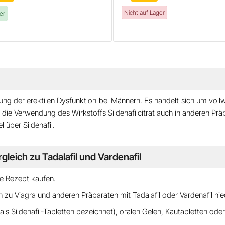
Nicht auf Lager
er
g der erektilen Dysfunktion bei Männern. Es handelt sich um voll
at die Verwendung des Wirkstoffs
Sildenafilcitrat
auch in anderen Präp
el über
Sildenafil
.
leich zu Tadalafil und Vardenafil
ne Rezept kaufen.
h zu Viagra und anderen Präparaten mit Tadalafil oder Vardenafil nie
 als
Sildenafil-Tabletten
bezeichnet),
oralen Gelen, Kautabletten oder