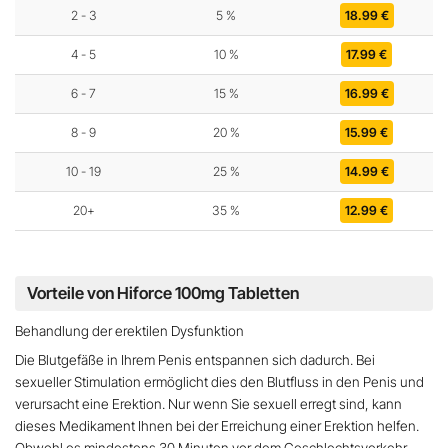
2 - 3
5 %
18.99
€
4 - 5
10 %
17.99
€
6 - 7
15 %
16.99
€
8 - 9
20 %
15.99
€
10 - 19
25 %
14.99
€
20+
35 %
12.99
€
Vorteile von Hiforce 100mg Tabletten
Behandlung der erektilen Dysfunktion
Die Blutgefäße in Ihrem Penis entspannen sich dadurch. Bei
sexueller Stimulation ermöglicht dies den Blutfluss in den Penis und
verursacht eine Erektion. Nur wenn Sie sexuell erregt sind, kann
dieses Medikament Ihnen bei der Erreichung einer Erektion helfen.
Obwohl es mindestens 30 Minuten vor dem Geschlechtsverkehr