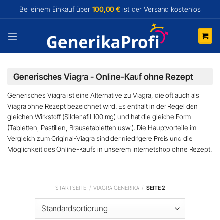
Zum
Bei einem Einkauf über
100,00 €
ist der Versand
kostenlos
Inhalt
springen
Generisches Viagra - Online-Kauf ohne Rezept
Generisches Viagra ist eine Alternative zu Viagra, die oft auch als
Viagra ohne Rezept
bezeichnet wird. Es enthält in der Regel den
gleichen Wirkstoff (
Sildenafil 100 mg
) und hat die gleiche Form
(Tabletten, Pastillen, Brausetabletten usw.). Die Hauptvorteile im
Vergleich zum Original-Viagra sind der
niedrigere Preis
und die
Möglichkeit des
Online-Kaufs
in unserem Internetshop
ohne Rezept
.
STARTSEITE
/
VIAGRA GENERIKA
/
SEITE 2