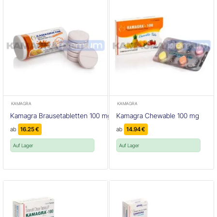
KAMAGRA
KAMAGRA
Kamagra Brausetabletten 100 mg
Kamagra Chewable 100 mg
ab
16.25
€
ab
14.94
€
Auf Lager
Auf Lager