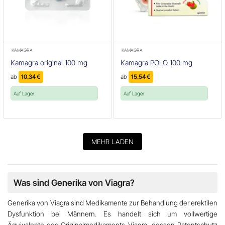
KAMAGRA
KAMAGRA
Kamagra original 100 mg
Kamagra POLO 100 mg
ab
10.34
€
ab
15.54
€
Auf Lager
Auf Lager
MEHR LADEN
Was sind Generika von Viagra?
Generika von Viagra
sind Medikamente zur Behandlung der erektilen
Dysfunktion bei Männern. Es handelt sich um vollwertige
Äquivalente des Originalmedikaments
Viagra
, dessen Patentschutz