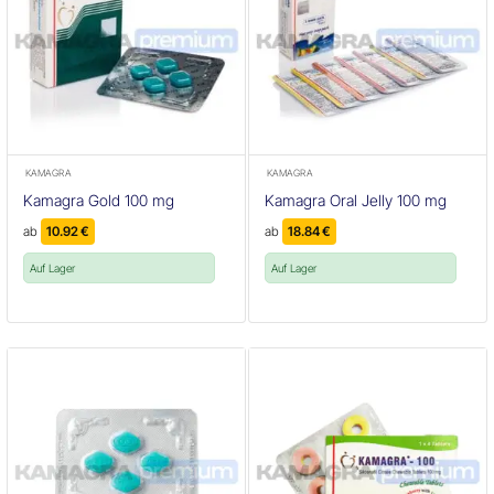
KAMAGRA
KAMAGRA
Kamagra Gold 100 mg
Kamagra Oral Jelly 100 mg
ab
10.92
€
ab
18.84
€
Auf Lager
Auf Lager