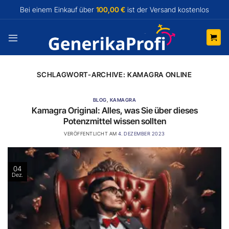
Zum
Bei einem Einkauf über
100,00 €
ist der Versand
kostenlos
Inhalt
springen
SCHLAGWORT-ARCHIVE:
KAMAGRA ONLINE
BLOG
,
KAMAGRA
Kamagra Original: Alles, was Sie über dieses
Potenzmittel wissen sollten
VERÖFFENTLICHT AM
4. DEZEMBER 2023
04
Dez.