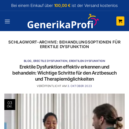
Zum
Bei einem Einkauf über
100,00 €
ist der Versand
kostenlos
Inhalt
springen
SCHLAGWORT-ARCHIVE:
BEHANDLUNGSOPTIONEN FÜR
EREKTILE DYSFUNKTION
BLOG
,
ERECTILE DYSFUNKTION
,
EREKTILEN DYSFUNKTION
Erektile Dysfunktion effektiv erkennen und
behandeln: Wichtige Schritte für den Arztbesuch
und Therapiemöglichkeiten
VERÖFFENTLICHT AM
3. OKTOBER 2023
03
Okt.