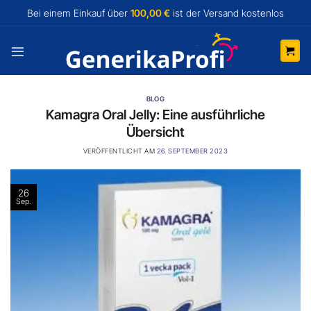
Zum
Bei einem Einkauf über
100,00 €
ist der Versand
kostenlos
Inhalt
springen
BLOG
Kamagra Oral Jelly: Eine ausführliche
Übersicht
VERÖFFENTLICHT AM
26. SEPTEMBER 2023
26
Sep.